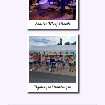
Zaasies Meej Maote
Nijmeegse Vierdaagse