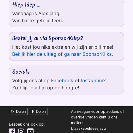
Hiep hiep ...
Vandaag is Alex jarig!
Van harte gefeliciteerd.
Bestel jij al via SponsorKliks?
Het kost jou niks extra en wij zijn er blij mee!
Bekijk hier de uitleg
of
ga naar SponsorKliks
.
Socials
Volg jij ons al op
Facebook
of
Instagram
?
Zo blijf je altijd op de hoogte!
Delen
Delen
Aanvragen voor optredens of
overige vragen kunt u ons
mailen:
Bezoek ons ook op:
blaaskapel
deesjavu